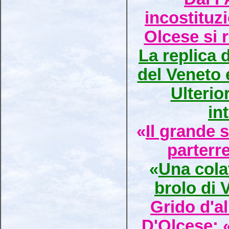
incostituz
Olcese si 
La replica 
del Veneto 
Ulterio
in
«
Il grande 
parterr
«
Una cola
brolo di 
Grido d'al
D'Olcese: «