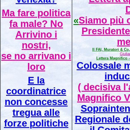
Ma fare politica
«
Siamo più c
fa male? No
Presidente
Arrivino i
me
nostri,
Il FAI, Muratori & Co,
se no arrivano i
Giuli
Lettera Magnifico
Colossale mi
loro
induc
E la
( decisiva 
coordinatrice
Magnifico V
non concesse
Soprainten
tregua alle
Regionale de
forze politiche