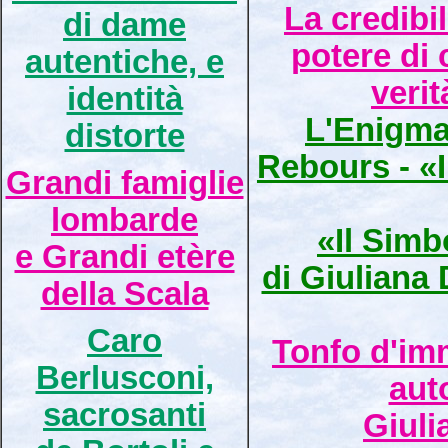
La credibili
di dame
potere di 
autentiche, e
verit
identità
L'Enigma
distorte
Rebours - «I
Grandi famiglie
lombarde
«Il Simb
e Grandi etère
di Giuliana
della Scala
Caro
Tonfo d'imm
Berlusconi,
aut
sacrosanti
Giuli