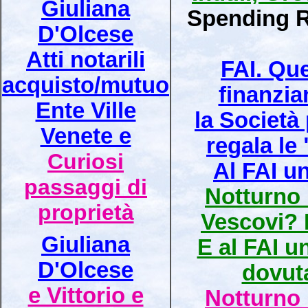
Giuliana
Spending 
D'Olcese
Atti notarili
FAI. Que
acquisto/mutuo
finanzi
Ente Ville
la Società
Venete e
regala le
Curiosi
Al FAI un
passaggi di
Notturno i
proprietà
Vescovi? 
Giuliana
E al FAI u
D'Olcese
dovut
e Vittorio e
Notturno i