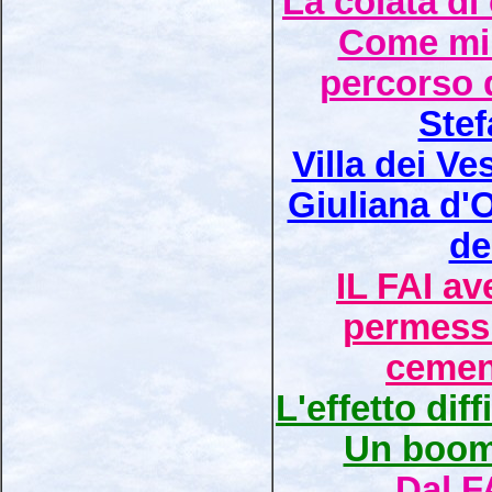
La colata di
Come mi
percorso 
Ste
Villa dei Ve
Giuliana d'O
de
IL FAI av
permessi
cemen
L'effetto di
Un boome
Dal F