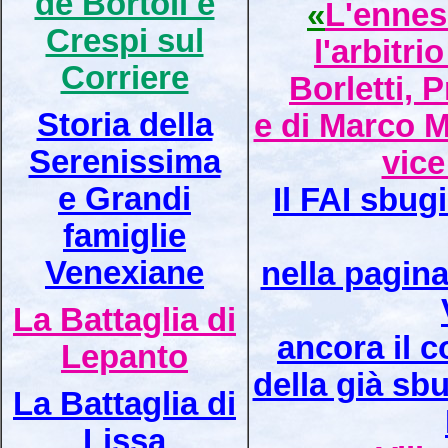
de Bortoli e
«
L'ennes
Crespi sul
l'arbitrio
Corriere
Borletti, 
Storia della
e di Marco 
Serenissima
vice
e Grandi
Il FAI sbug
famiglie
Venexiane
nella pagina
La Battaglia di
ancora il 
Lepanto
della già sb
La Battaglia di
Lissa