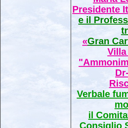
Presidente I
e il Profess
t
«
Gran Car
Vill
"Ammonimen
Dr
Ris
Verbale fum
mo
il Comita
Consiglio 