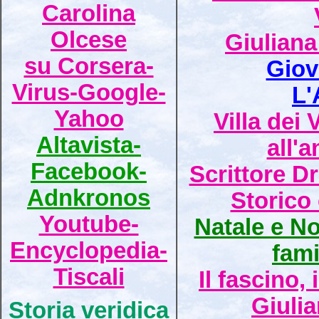
Carolina
Olcese
Giuliana
su Corsera-
Giov
Virus-Google-
L'
Yahoo
Villa dei
Altavista-
all'
Facebook-
Scrittore D
Adnkronos
Storico 
Youtube-
Natale e Not
Encyclopedia-
fami
Tiscali
Il fascino,
Giuli
Storia veridica