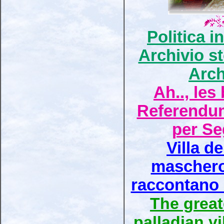
Politica in
Archivio st
Arch
Ah.., les
Referendum
per Se
Villa d
maschero
raccontano s
The greate
palladian vi