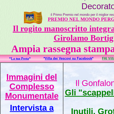
Decorato
il Primo Premio nel mondo per il miglior res
PREMIO NEL MONDO PERG
Il rogito manoscritto integr
Girolamo Bortig
Ampia rassegna stampa a
*
La tua Posta
*
*
Villa dei Vescovi su Facebook
*
FAI Vil
Immagini del
Il Gonfalo
Complesso
Gli "scappell
Monumentale
Intervista a
Inutili, Gr