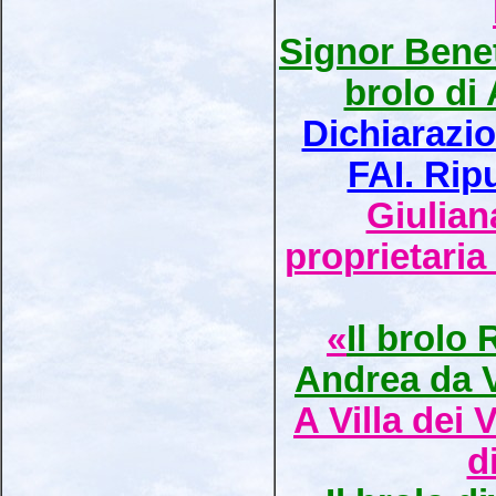
Signor Benet
brolo di
Dichiarazi
FAI. Rip
Giulian
proprietaria 
«
Il brolo
Andrea da V
A Villa dei
d