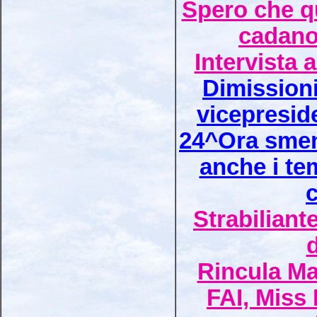
Spero che q
cadano
Intervista 
Dimission
vicepresid
24^Ora smen
anche i te
Strabiliante
Rincula Ma
FAI, Miss 