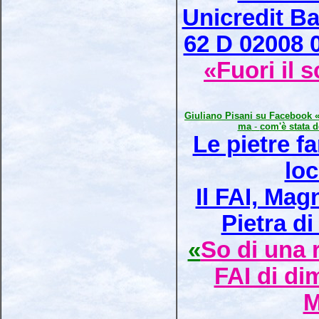
Unicredit Ba
62 D 02008 
«Fuori il 
Giuliano Pisani su Facebook «I
ma
-
com'è stata d
Le pietre f
loc
Il FAI, Mag
Pietra d
«
So di una r
FAI di di
M