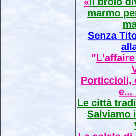
«
Il brolo d
marmo per 
ma
Senza Tito
all
"
L'affaire
Porticcioli,
e...
Le città tradi
Salviamo il