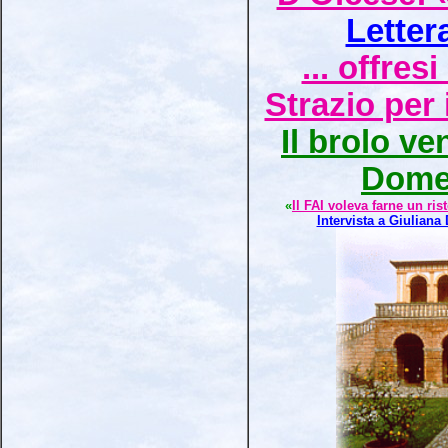
Letter
... offres
Strazio per 
Il brolo ve
Dome
«
Il FAI voleva farne un ri
Intervista a Giuliana