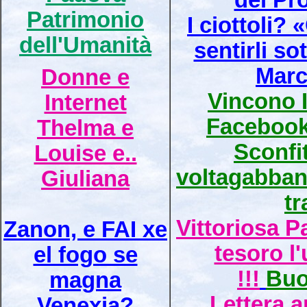
del Pr
Patrimonio
I ciottoli? 
dell'Umanità
sentirli sot
Marc
Donne e
Vincono I
Internet
Facebook,
Thelma e
Sconfit
Louise e..
voltagabban
Giuliana
tr
Vittoriosa P
Zanon, e FAI xe
tesoro l
el fogo se
!!!
Buo
magna
Lettera a
Venexia?