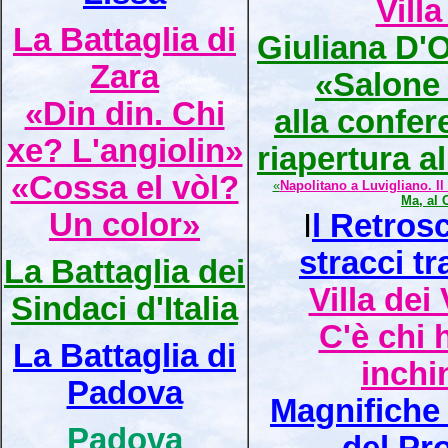
Vill
La Battaglia di
Giuliana D'O
Zara
«Salone 
«Din din. Chi
alla confer
xe? L'angiolin»
riapertura al
«Cossa el vòl?
«
Napolitano a Luvigliano. Il 
Ma, al 
Un color»
I
l Retros
stracci tr
La Battaglia dei
Villa dei
Sindaci d'Italia
C'è chi 
La Battaglia di
inchi
Padova
Magnifiche t
Padova