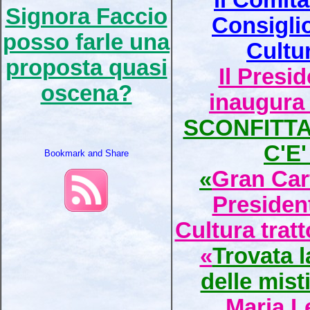
il Comita
Signora Faccio
Consigli
posso farle una
Cultur
proposta quasi
Il Presi
oscena?
inaugura 
SCONFITTA
C'E
«
Gran Car
Preside
Cultura trat
«
Trovata l
delle mist
Maria Le