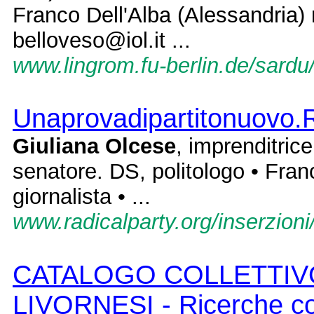
Franco Dell'Alba (Alessandria) 
belloveso@iol.it ...
www.lingrom.fu-berlin.de/sardu/
Unaprovadipartitonuovo.
Giuliana Olcese
, imprenditric
senatore. DS, politologo • Fran
giornalista • ...
www.radicalparty.org/inserzion
CATALOGO COLLETTIVO
LIVORNESI - Ricerche co