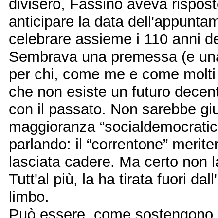
divisero, Fassino aveva rispos
anticipare la data dell'appunta
celebrare assieme i 110 anni del
Sembrava una premessa (e una
per chi, come me e come molti d
che non esiste un futuro decent
con il passato. Non sarebbe giu
maggioranza “socialdemocratica
parlando: il “correntone” meritere
lasciata cadere. Ma certo non la
Tutt'al più, la ha tirata fuori dal
limbo.
Può essere, come sostengono in 