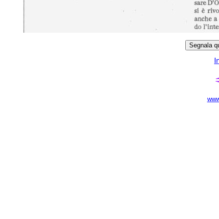
I
www.