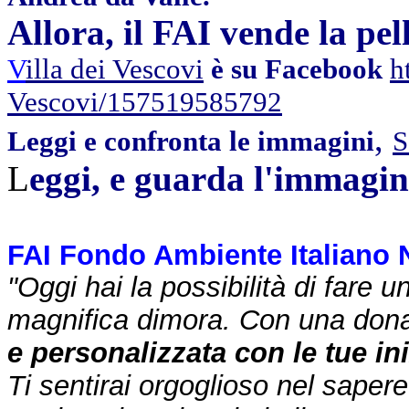
Allora, il FAI vende la pe
V
illa dei Vescovi
è su Facebook
h
Vescovi/157519585792
,
Leggi e confronta le immagini
S
L
eggi, e guarda l'immagine
FAI Fondo Ambiente Italiano N
"Oggi hai la possibilità di fare u
magnifica dimora. Con una don
e personalizzata con le tue iniz
Ti sentirai orgoglioso nel saper