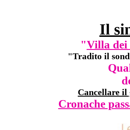
Il si
"
Villa dei
"Tradito il son
Qual
d
Cancellare il
Cronache passa