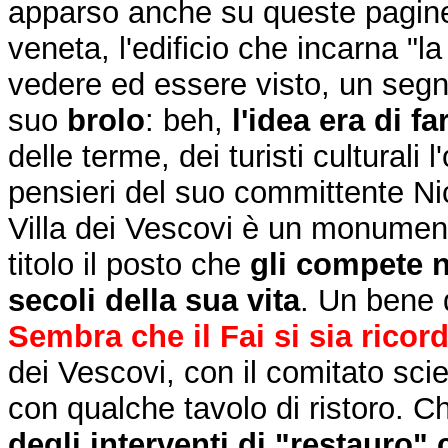
apparso anche su queste pagine, 
veneta, l'edificio che incarna "l
vedere ed essere visto, un segno
suo
brolo
: beh,
l'idea era di f
delle terme, dei turisti cultura
pensieri del suo committente Ni
Villa dei Vescovi è un monument
titolo il posto che
gli compete ne
secoli della sua vita
. Un bene 
Sembra che il Fai si sia ricord
dei Vescovi, con il comitato scie
con qualche tavolo di ristoro. C
degli interventi di "restauro"