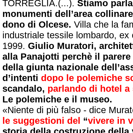
TORREGLIA.(...).
Stiamo parla
monumenti dell’area collinare
dono di Olcese.
Villa che la fa
industriale tessile lombardo, ex
1999.
Giulio Muratori, archite
alla Panajotti perchè il pare
della giunta nazionale dell’as
d’intenti
dopo le polemiche sc
scandalo,
parlando di hotel a 
Le polemiche e il museo.
«Niente di più falso - dice Murat
le suggestioni del
“
vivere in v
storia della costruzione della