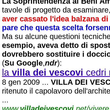
La Soprintendenza ai Beni Ambi
tavole di progetto da esaminare, 
aver cassato l'idea balzana d
pare che questa scelta forsenn
Ma su alcune questioni tecniche
esempio, aveva detto di spost
dovrebbero sostituire i docci
(
Su Google
,
ndr
):
la
villa dei vescovi
cedri 
8 gen 2009 ...
VILLA DEI VES
ritenuto il capolavoro dell'archi
...
www.
villadeivescovi
.net/viver