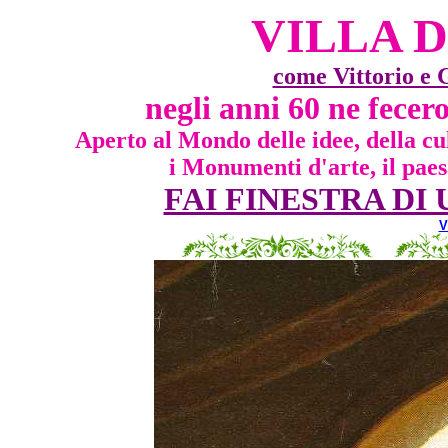
VILLA D
come Vittorio e 
negli anni 60 ne fece
Aperto al Mondo delle idee, della cul
i Monumenti d'arte, il paesa
FAI FINESTRA D
V