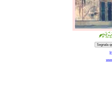
I
www.