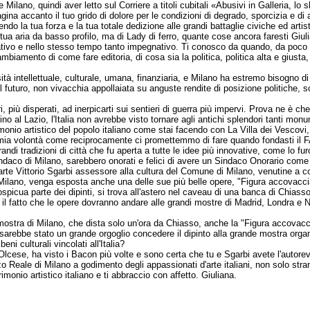
ilano, quindi aver letto sul Corriere a titoli cubitali «Abusivi in Galleria, lo sh
gina accanto il tuo grido di dolore per le condizioni di degrado, sporcizia e di
o la tua forza e la tua totale dedizione alle grandi battaglie civiche ed artist
ua aria da basso profilo, ma di Lady di ferro, quante cose ancora faresti Giul
ativo e nello stesso tempo tanto impegnativo. Ti conosco da quando, da poco ved
cambiamento di come fare editoria, di cosa sia la politica, politica alta e gius
 intellettuale, culturale, umana, finanziaria, e Milano ha estremo bisogno di r
l futuro, non vivacchia appollaiata su anguste rendite di posizione politiche, 
iù disperati, ad inerpicarti sui sentieri di guerra più impervi. Prova ne è che h
no al Lazio, l'Italia non avrebbe visto tornare agli antichi splendori tanti mon
imonio artistico del popolo italiano come stai facendo con La Villa dei Vescov
 mia volontà come reciprocamente ci promettemmo di fare quando fondasti il F
andi tradizioni di città che fu aperta a tutte le idee più innovative, come lo f
Sindaco di Milano, sarebbero onorati e felici di avere un Sindaco Onorario come
d'arte Vittorio Sgarbi assessore alla cultura del Comune di Milano, venutine a
ano, venga esposta anche una delle sue più belle opere, "Figura accovacciata 
picua parte dei dipinti, si trova all'astero nel caveau di una banca di Chiasso
tivo il fatto che le opere dovranno andare alle grandi mostre di Madrid, Londra
ostra di Milano, che dista solo un'ora da Chiasso, anche la "Figura accovacci
arebbe stato un grande orgoglio concedere il dipinto alla grande mostra organi
i culturali vincolati all'Italia?
ese, ha visto i Bacon più volte e sono certa che tu e Sgarbi avete l'autorevole
ale di Milano a godimento degli appassionati d'arte italiani, non solo stran
rimonio artistico italiano e ti abbraccio con affetto. Giuliana.