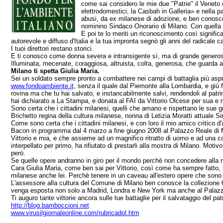
come sai considero le mie due "Patrie" il Veneto e M
elettrodomestici, la Casbah in Galleria» e nella pa
abusi, da ex milanese di adozione, e ben conoscend
nominino Sindaco Onorario di Milano. Con quella t
E poi te lo meriti un riconoscimento così signific
autorevole e diffuso d'Italia e la tua impronta segnò gli anni del radicale 
I tuoi direttori restano storici.
E ti conosco come donna severa e intransigente sì, ma di grande generosità
Illuminata, mecenate, coraggiosa, altruista, colta, generosa, che guarda a
Milano ti spetta Giulia Maria.
Sei un soldato sempre pronto a combattere nei campi di battaglia più aspri, p
www.fondoambiente.it
, senza il quale dal Piemonte alla Lombardia, e giù fi
rovina ma che tu hai salvato, e instancabilmente salvi, rendendoli al patr
hai dichiarato a La Stampa, e donata al FAI da Vittorio Olcese per sua e
Sono certa che i cittadini milanesi, quelli che amano e rispettano le sue gr
Brichetto regina della cultura milanese, nonna di Letizia Moratti attuale 
Come sono certa che i cittadini milanesi, e con loro il mio amico critico 
Bacon in programma dal 4 marzo a fine giugno 2008 al Palazzo Reale di Mil
Vittorio e mia, e che assieme ad un magnifico ritratto di uomo e ad una cos
interpellato per primo, ha rifiutato di prestarli alla mostra di Milano. Mo
però.
Se quelle opere andranno in giro per il mondo perchè non concedere alla m
Cara Giulia Maria, come ben sai per Vittorio, così come ha sempre fatto, s
milanese anche lei. Perchè tenere in un caveau all'estero opere che sono ben
L'assessore alla cultura del Comune di Milano ben conosce la collezione Olc
venga esposta non solo a Madrid, Londra e New York ma anche al Palazzo Re
Ti auguro tante vittorie ancora sulle tue battaglie per il salvataggio del pat
http://blog.bamboccioni.net
www.virusilgiornaleonline.com/rubricadol.htm