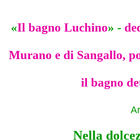
«
Il bagno Luchino
» -
de
Murano e di Sangallo, por
il bagno d
Ar
Nella dolce