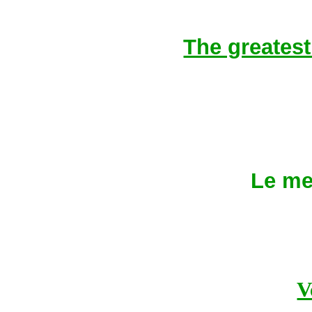
The greatest 
Le mer
V