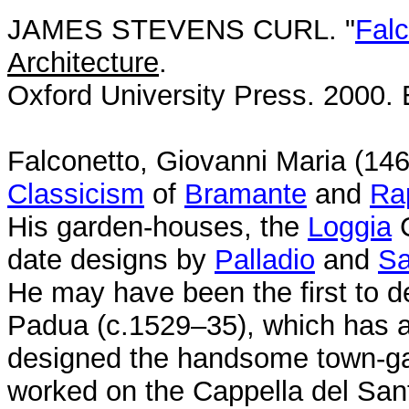
JAMES STEVENS CURL. "
Falc
Architecture
.
Oxford University Press. 2000.
Falconetto, Giovanni Maria (14
Classicism
of
Bramante
and
Ra
His garden-houses, the
Loggia
C
date designs by
Palladio
and
Sa
He may have been the first to d
Padua (c.1529–35), which has a 
designed the handsome town-gat
worked on the Cappella del Sant