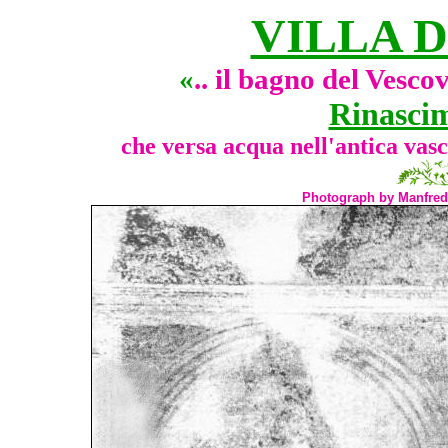
VILLA D
«
.. il bagno del Vesc
Rinasci
che versa acqua nell'antica vas
Photograph by Manfredi