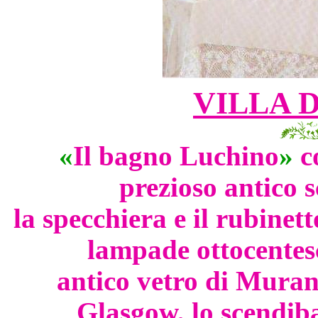
VILLA 
«
Il bagno Luchino
»
c
prezioso antico 
la specchiera e il rubinett
lampade ottocentesc
antico vetro di Murano,
Glasgow, lo scendib