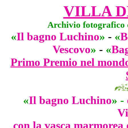
VILLA D
Archivio fotografico
«
Il bagno Luchino
»
-
«
B
Vescovo
»
-
«
Bag
Primo Premio nel mondo
«
Il bagno Luchino
» -
Vi
con la vasca marmorea d