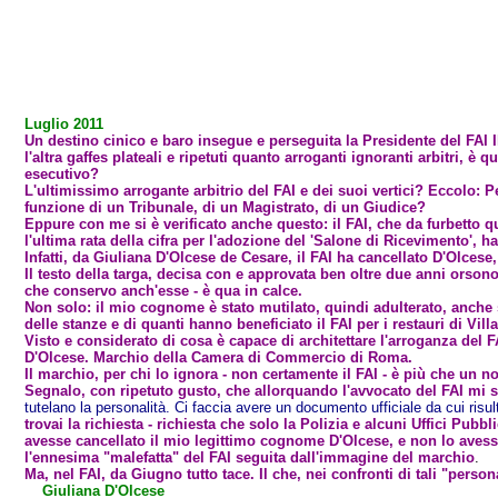
Luglio 2011
Un destino cinico e baro insegue e perseguita la Presidente del FAI Il
l'altra gaffes plateali e ripetuti quanto arroganti ignoranti arbitri, 
esecutivo?
L'ultimissimo arrogante arbitrio del FAI e dei suoi vertici? Eccolo: P
funzione di un Tribunale, di un Magistrato, di un Giudice?
Eppure con me si è verificato anche questo: il FAI, che da furbetto q
l'ultima rata della cifra per l'adozione del 'Salone di Ricevimento',
Infatti, da Giuliana D'Olcese de Cesare, il FAI ha cancellato D'Olcese
Il testo della targa, decisa con e approvata ben oltre due anni orsono 
che conservo anch'esse - è qua in calce.
Non solo: il mio cognome è stato mutilato, quindi adulterato, anche su
delle stanze e di quanti hanno beneficiato il FAI per i restauri di Vill
Visto e considerato di cosa è capace di architettare l'arroganza del F
D'Olcese. Marchio della Camera di Commercio di Roma.
Il marchio, per chi lo ignora - non certamente il FAI - è più che un
Segnalo, con ripetuto gusto, che allorquando l'avvocato del FAI mi s
tutelano la personalità. Ci faccia avere un documento ufficiale da cui risult
trovai la richiesta - richiesta che solo la Polizia e alcuni Uffici Pubb
avesse cancellato il mio legittimo cognome D'Olcese, e non lo avesse r
l'ennesima "malefatta" del FAI seguita dall'immagine del marchio
.
Ma, nel FAI, da Giugno tutto tace. Il che, nei confronti di tali "perso
Giuliana D'Olcese