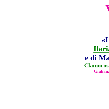
«L
Ilar
e di Ma
Clamorose 
Giulian