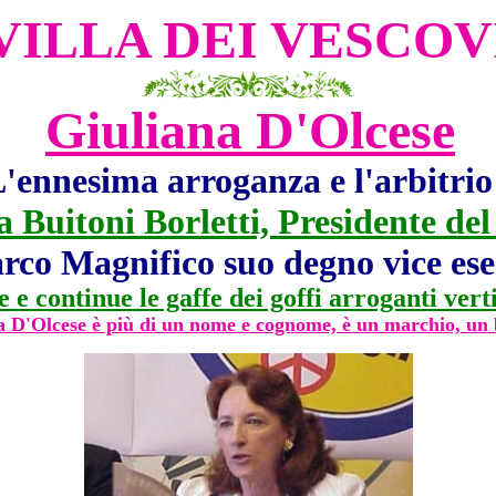
VILLA DEI VESCOV
Giuliana D'Olcese
'ennesima arroganza e l'arbitrio
ia Buitoni Borletti, Presidente del
rco Magnifico suo degno vice es
e continue le gaffe dei goffi arroganti vert
a D'Olcese è più di un nome e cognome, è un marchio, un 