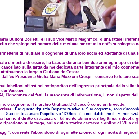
aria Buitoni Borletti, e il suo vice Marco Magnifico, o una fatale irrefre
è quella che spinge nel baratro delle meritate smentite la goffa sussiegosa
ermettersi di mutilare il cognome di una loro socia ed adottante di una s
uale dimostra di essere, ha taciuto durante ben due anni ogni tipo di obi
 ha cancellato sulla targa da me dedicata parte integrante del mio cognome
, attribuendo la targa a Giuliana de Cesare.
dall'ex Presidente Giulia Maria Mozzoni Crespi - conservo le lettere scambi
i tabelloni affissi nel sottoportico dell'ingresso principale della villa:
a dei Vescovi.
AI, l'ignoranza dei fatti, la mancanza di informazione, il non rispetto de
 nome e cognome: il marchio Giuliana D'Olcese è come un brevetto.
crisse
«Per quanto riguarda l'aspetto relativo al Suo cognome, sono d'accordo 
i il Suo diritto a usare l'appellativo "D'Olcese" e non dubiti che il FAI non avr
lici hanno il diritto di avanzare - talmente abnorme, illegittima, ridicola,
iprodotto sulla targa, sulla guida storica cartacea e online di Villa dei
naggi", consente l'abbandono di ogni attenzione, di ogni sorta di signorili