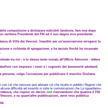
nabile compulsione a dichiarare indicibili fandonie, fare una dopo
 non veritiera Presidente del FAI ed il suo degno vice presidente
tanza di Villa dei Vescovi. Inaudito per un'associazione arrogarsi la
ezione o richiesta di spiegazione, e ha taciuto finchè ha incassato
.
ate tra noi - e lo stesso testo inviato all'Ufficio Adozioni - lettere
 tabelloni con impressi i nomi e i cognomi dei benemeriti adottanti
lle persone, colgo l'occasione per pubblicare il marchio Giuliana
con Lei che nessuno può alterare ciò che risulta in pubblici Registri che
à alcuna difficoltà ad inserirlo in tutte le comunicazioni che La riguardano»
,
 grottesca, che risposi un deciso
niet
riservandomi che qualora il FAI
 Vescovi, e su quant'altre pubblicazioni, avrei reso pubblica
tà.