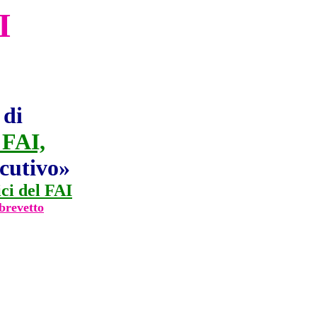
I
 di
 FAI,
ecutivo»
ici del FAI
brevetto