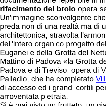
documentazione reperibile in in
rifacimento del brolo
opera se
Un'immagine sconvolgente che i
preda non di una realtà ma di u
architettonica, stravolta l'armo
dell'intero organico progetto dell
Euganei e della Grotta del Net
Mattino di Padova «la Grotta de
Padova e di Treviso, opera di Vi
Palladio, che ha completato
Vil
di accesso ed i grandi cortili pen
arroventata pietraia.
Si è mai visto un frutteto, un g