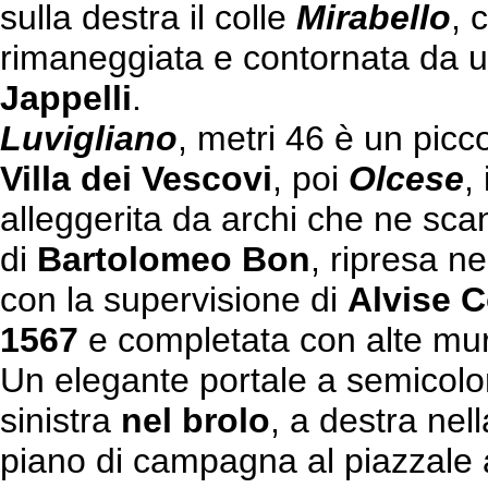
sulla destra il colle
Mirabello
, 
rimaneggiata e contornata da un
Jappelli
.
Luvigliano
, metri 46 è un pic
Villa dei Vescovi
, poi
Olcese
,
alleggerita da archi che ne scan
di
Bartolomeo Bon
, ripresa n
con la supervisione di
Alvise 
1567
e completata con alte mura
Un elegante portale a semicolon
sinistra
nel brolo
, a destra ne
piano di campagna al piazzale a