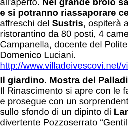
all'aperto.
Nel grande brolo sar
e si potranno riassaporare c
affreschi del
Sustris
, ospiterà 
ristorantino da 80 posti, 4 camer
Campanella, docente del Politec
Domenico Luciani.
http://www.villadeivescovi.net/v
Il giardino. Mostra del Palla
Il Rinascimento si apre con le f
e prosegue con un sorprendente 
sullo sfondo di un dipinto di
Lam
divertente Pozzoserrato “Gentil