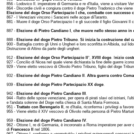
856 - Lodovico Il. imperatore di Germania e re d'Ita­lia, viene a visitare Ve
864 - Discordie civili e congiura contro il doge Pietro Tradonico che vien
Elezione del doge Orso Partecipazio I che, com­batte con successo c
867 - I Veneziani vincono i Saraceni nelle acque diTaranto.
881 - Muore il doge Orso Partecipazio I e gli succede il figlio Giovanni I
887 -
Elezione di Pietro Candiano I
,
che muore nel­lo stesso anno in 
888 -
Elezione del doge Pietro Tribuno
.
Si inizia la costruzione del
900 - Battaglia contro gli Unni o Ungheri e loro scon­fitta in Albiola, sul li
Distruzione di Altino da parte degli ungheri.
912 -
Elezione del doge Orso Partecipazio II
°,
XVIII doge
. I
nizio cos
927 - Concilio di Nicea nel quale viene dichiarata la fine delle guerre icon
929 - Viene eletto vescovo di Olivolo Pietro Tribuno, figlio del doge Tribu
932 -
Elezione del doge Pietro Candiano Il
.
Altra guer­ra contro Com
939 -
Elezione del doge Pietro Partecipazio
XX doge
.
942 -
Elezione del doge Pietro Candiano III
.
944 - Ratto delle spose veneziane, per opera di pirati slavi od istriani, l'ul
e l'andata solenne del Doge nella chiesa di Santa Maria Formosa.
951 -
Trattato con Berengario Il
, re d'Italia, riconfer­ma i privilegi a favo
955 - Viene eletto il XIV vescovo di Olivolo nella persona di Pietro Marturi
959 -
Elezione del doge Pietro Candiano IV
.
962 - Ottone I, re di Germania, è incoronato a Roma imperatore per aver d
di
Fran­cesco Il
nel 1806.
967 - Ottone I, conferma a «perpetuità» i privilegi quinquennali concessi i