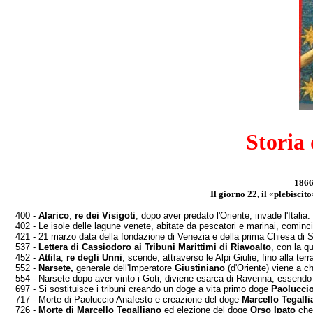
Storia
1866
Il giorno 22, il
«
plebiscito
400 -
Alarico
,
re dei Visigoti
, dopo aver predato l'O­riente, invade l'Italia.
402 - Le isole delle lagune venete, abitate da pesca­tori e marinai, cominci
421 - 21 marzo data della fondazione di Venezia e della prima Chiesa di Sa
537 -
Lettera di Cassiodoro ai Tribuni Marittimi di Riavoalto
, con la qu
452 -
Attila
,
re degli Unni
, scende, attraverso le Alpi Giulie, fino alla ter
552 -
Narsete,
generale dell'Imperatore
Giustiniano
(d'Oriente) viene a chi
554 - Narsete dopo aver vinto i Goti, diviene esarca di Ravenna, essendo l'
697 - Si sostituisce i tribuni creando un doge a vita ­primo doge
Paoluccio
717 - Morte di Paoluccio Anafesto e creazione del doge
Marcello Tegalli
726 -
Morte di Marcello Tegalliano
ed elezione del doge
Orso Ipato
che 