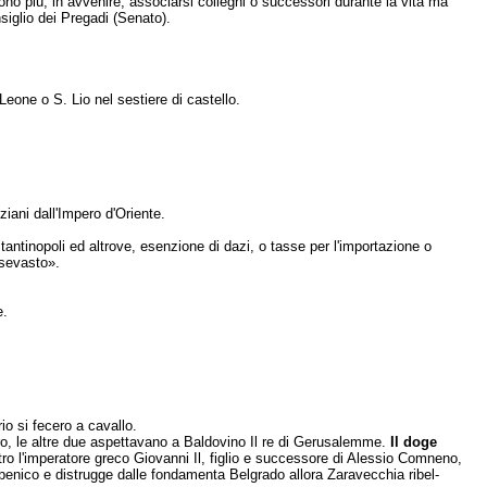
ono più, in avvenire, associarsi colleghi o successori du­rante la vita ma
siglio dei Pre­gadi (Senato).
eone o S. Lio nel sestiere di castello.
iani dall'Impero d'Oriente.
ntinopoli ed altrove, esenzione di dazi, o tasse per l'importazione o
osevasto».
e.
io si fecero a cavallo.
Tiro, le altre due aspettavano a Baldovino Il re di Gerusalemme.
Il doge
ntro l'imperatore greco Giovanni Il, figlio e successore di Alessio Comneno,
ebenico e distrugge dalle fondamenta Belgrado allora Zaravecchia ribel­