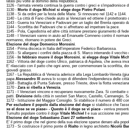
latasi più volte al dominio della Repubblica.
1126 - l'armata veneta continua la guerra contro i greci e s'impadronisce di
1130 -
Morto il doge Michiel si elege doge Pietro Polani
.
1138 - Si da ordini per la festa delle Marie. Si rinno­vano nel 1142 e 1144.
1140 - La città di Fano chiede aiuto ai Veneziani ed ottiene il protettorat
1143 - Guerra tra Veneziani e Padovani per un taglio del Brenta operato da
1144 - Sconfitta dei Padovani che si affrettano ad im­petrare la pace.
1145 - Pola, Capodistria ed altre città istriane pre­stano giuramento di fed
1148 - I Veneziani vanno in aiuto ad Emanuele Comneno contro il normanno Rug
normanno, ritor­nano in potere dei Greci.
Elezione del doge Domenico Morosini
.
1154 - Prima disceca in Italia dell’imperatore Federico Barbarossa.
1155 - Si allargano i confini della piazza di S. Marco interrando il vecchio 
1156 -
In febbraio muore il doge Morosini
,
si elegge doge Vitale Michi
1162 - Vittoria del doge contro Ulrico, patriarca di Aquileia, che aveva inv
E' rilasciato con il patto che ogni anno, per commemorare la sconfitta, dovev
giovedì grasso.
1167 - La Repubblica di Venezia aderisce alla Lega Lombardo-Veneta (giura
papa
Alessan­dro III
aveva lo scopo di difendere l'indipen­denza delle città
1168 - Battaglia
di Punta Salvare, presso Trieste, dove la flotta veneziana
1170 -
Zara si ribella a Venezia
.
1171 - I Veneziani vincono e recuperano nuovamente Zara. Si combatte contr
patti.
Divisione
della città in sestieri San
Marco, Ca­stello, Cannaregio, 
1172
- Istituzione del Maggior Consiglio. Si stabilisce il numero di 480 co
Per escludere il popolo dalla elezione del doge
si stabilisce che l'ass
xe el dose se ve piase
»
-
Questo è il doge se vi piace
-
veniva presenta
Tumulto popolare contro il doge
Vitale
Michiel I
e sua uccisione nei pres
Elezione del doge Sebastiano Ziani 27 set­tembre
.
E' il primo doge che nel giorno della sua elezione sparse denaro alla popo
1173 - Si costruisce il primo ponte di
Rialto
in legno architetto
Nicolò Bar