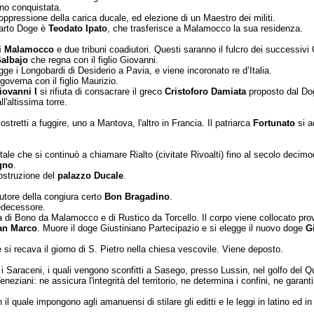
no conquistata.
oppressione della carica ducale, ed elezione di un Maestro dei militi.
quarto Doge è
Teodato Ipato
, che trasferisce a Malamocco la sua resi­denza. ­
i Malamocco
e due tribuni coadiutori. Questi saranno il fulcro dei successivi 
albajo
che regna con il fi­glio Giovanni.
ge i Longobardi di Desiderio a Pavia, e viene incoronato re d’Italia.
overna con il figlio Maurizio.
iovanni I
si rifiuta di consacrare il greco
Cristoforo Damiata
propo­sto dal Dog
ll'altissima torre.
ostretti a fuggire, uno a Mantova, l'altro in Francia. Il patriarca
Fortu­nato
si a
 che si continuò a chia­mare Rialto (civitate Rivoalti) fino al secolo decimoqu
gno
.
costruzione del
palazzo Ducale
.
autore della congiura certo
Bon Bragadino
.
predecessore.
ra di Bono da Malamocco e di Rustico da Torcello. Il corpo viene collo­cato pr
San
Marco
. Muore il doge Giustiniano Partecipazio e si elegge il nuovo doge
Gi
i recava il giorno di S. Pie­tro nella chiesa vescovile. Viene deposto.
i Saraceni, i quali ven­gono sconfitti a Sasego, presso Lussin, nel golfo del 
neziani: ne assi­cura l'integrità del territorio, ne determina i confini, ne garan
il quale impongono agli amanuensi di stilare gli editti e le leggi in latino ed in