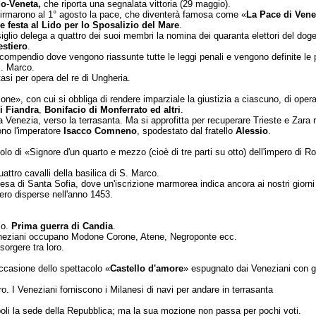
do
-
Veneta,
che riporta una segnalata vittoria (29 maggio).
Firmarono al 1° agosto la pace, che diventerà famosa come «
La Pace di Vene
e festa al Lido per lo Sposalizio del Mare
.
siglio delega a quattro dei suoi membri la nomina dei quaranta elettori del doge
estiero
.
compendio dove vengono riassunte tutte le leggi penali e vengono definite le 
S. Marco.
tasi per opera del re di Ungheria.
ne», con cui si obbliga di rendere imparziale la giustizia a ciascuno, di opera
i Fiandra
,
Bonifacio di Mon­ferrato ed altri
.
 Venezia, verso la terra­santa. Ma si approfitta per recuperare Trieste e Zara 
rono l'imperatore
Isacco Comneno
, spodestato dal fratello
Alessio
.
titolo di «Signore d'un quarto e mezzo (cioè di tre parti su otto) dell'impero di
attro cavalli della basi­lica di S. Marco.
iesa di Santa
Sofia, dove un'iscrizione marmorea indica ancora ai nostri giorni
ro disperse nell'anno 1453.
io.
Prima guerra di Candia
.
 Veneziani occupano Modone Corone, Atene, Negroponte ecc.
sorgere tra loro.
ccasione dello spettacolo «
Castello d'amore
» espugnato dai Veneziani con gr
o. I Veneziani fornisco­no i Milanesi di navi per andare in terrasanta
opoli la sede della Repub­blica; ma la sua mozione non passa per pochi voti.