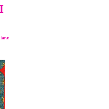
I
xiane