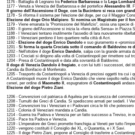
1176 - Battaglia di Legnano tra
Federico Barbarossa
e la
Lega Lombar
1177 - Venuta a Venezia del Barbarossa e del ponte­fice
Alessandro III
. 
I
l
giorno dell'Ascensione il Doge
,
con la Bu­cintoro si reca con grand
1178 - Si riforma il sistema per l'elezione del doge, per cui il Maggior Con
Elezione del doge Orio Malipiero
.
Si nomina un Magistrato per il for
1179 - Viene emanata la “Promissione del Malefizio”, ossia una specie di 
1180 - Il giorno dell'Ascensione si inizia la «fiera della Sensa» in Piazza 
1188 - I Veneziani tentano inutilmente l'assedio di la­ra nuovamente ribella
1189 - I Veneziani perdono il loro quartiere nella città di Acri.
1192 -
Elezione del doge Enrico Dandolo
e suo giura­mento e «promissio
1201 -
Si forma la quarta Crociata sotto il comando di Baldovino re d
1202 - Nell'ottobre il doge
Enrico Dandolo
, salpa con la grande armata da
1203 - I Crociati si dirigono alla volta di Costantino­poli per rimettere sul t
1204 - Presa di Costantinopoli e data alla sovranità di Baldovino.
Il doge di Venezia Dandolo è fregiato
, e con lui tutti i successori, del 
Candia da Bonifacio di Monferrato.
1205 - Trasporto da Costantinopoli a Venezia di pre­ziosi oggetti tra cui i qu
A Costantinopoli muore il doge Enrico Dandolo che viene sepolto nella ch
ceneri, per ordi­ne di
Maometto Il
, espugnatore di
Costanti­nopoli
andasse
Elezione del doge Pietro Ziani
.
1206 - Convenzioni col patriarca di Aquileia per la si­curezza del commerc
1208 - Tumulti dei Greci di Candia. Si spediscono ar­mati per sedarli. I
1209 - Convenzioni tra i Veneziani e i Padovani circa le liti che potessero 
1211 - Colonia di Veneziani mandata a Candia.
1214 - Guerra tra Padova e Venezia per un fatto suc­cesso a Treviso, in o
1216 - Pace tra Padova e Venezia.
1219 - L'imperatore dei Greci promette franchigia ai Veneti per tutto l'imper
1220 - vengono costituiti il Consiglio dei XL, o Quarantia, e i X Savi.
1225 - Il doge Pietro Ziani, propone al Consiglio di trasferire a Costantin