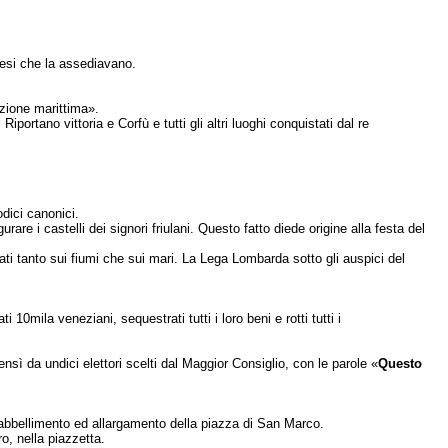
resi che la assediavano.
izione marittima».
rtano vittoria e Corfù e tutti gli altri luoghi conquistati dal re
odici canonici.
re i ca­stelli dei signori friulani. Questo fatto diede origine alla festa del
i tanto sui fiumi che sui mari. La Lega Lombarda sotto gli auspici del
ila veneziani, sequestrati tutti i loro beni e rotti tutti i
nsì da undici elettori scelti dal Maggior Consiglio, con le parole «
Questo
 abbellimento ed allarga­mento della piazza di San
Marco.
o, nella piazzetta.