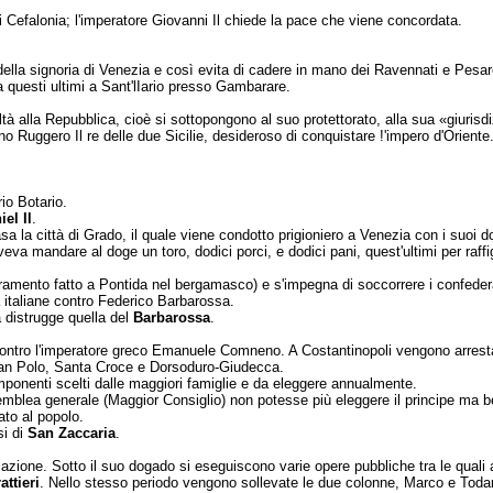
 Cefalonia; l'impera­tore Giovanni Il chiede la pace che viene con­cordata.
o della signoria di Venezia e così evita di cadere in mano dei Ravennati e Pesa
 questi ultimi a Sant'lIario presso Gambarare.
eltà alla Repubblica, cioè si sottopongono al suo protettorato, alla sua «giurisd
gero Il re delle due Sicilie, desideroso di conquistare !'impero d'Oriente. Ripo
rio Botario.
el Il
.
asa la città di Grado, il quale viene condotto prigioniero a Venezia con i suoi d
a mandare al doge un toro, dodici porci, e dodici pani, quest'ultimi per raffigura
mento fatto a Pontida nel ber­gamasco) e s'impegna di soccorrere i confe­derat
 italiane contro Federico Bar­barossa.
 distrugge quella del
Barbarossa
.
o l'imperatore greco Emanuele Comneno. A Costantinopoli vengono arrestati 10m
San
Polo, Santa
Croce e Dorso­duro-
G
iudecca.
mponenti scelti dalle mag­giori famiglie e da eleggere annualmente.
emblea generale (Mag­gior Consiglio) non potesse più eleggere il principe ma be
to al popolo.
si di
San
Zaccaria
.
lazione. Sotto il suo dogado si eseguiscono varie opere pubbliche tra le quali
attieri
. Nello stesso perio­do vengono sollevate le due colonne, Marco e Todar