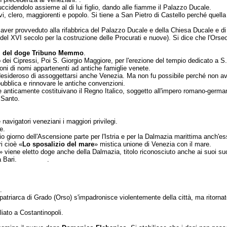
uccidendolo assieme al di lui figlio, dando alle fiamme il Palazzo Du­cale.
, clero, maggiorenti e popolo. Si tiene a San Pietro di Castello per­ché quella
aver provveduto alla ri­fabbrica del Palazzo Ducale e della Chiesa Du­cale e di
del XVI secolo per la costru­zione delle Procurati e nuove). Si dice che l'Or­se
,
del doge Tribuno Memmo
.
dei Cipressi, Poi S. Giorgio Maggiore, per l'erezione del tempio dedicato a S.
ioni di nomi appartenenti ad antiche famiglie venete.
Il desideroso di assog­gettarsi anche Venezia. Ma non fu possibile perché non 
pubblica e rinnovare le antiche convenzioni.
he anticamente costituivano il Regno Italico, sog­getto all'impero romano-germa
 Santo.
navigatori veneziani i maggiori privilegi.
e.
giorno dell'Ascensione parte per l'Istria e per la Dalmazia marittima anch'ess
i cioè «
Lo sposalizio del mare
» mistica unione di Venezia con il mare.
» viene eletto doge anche della Dalmazia, titolo riconosciuto anche ai suoi su
aceni a Bari. .
.
riarca di Grado (Or­so) s'impadronisce violentemente della città, ma ritornato Ors
iato a Costantinopoli.