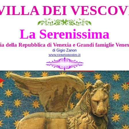
VILLA DEI VESCOV
La Serenissima
ia della Repubblica di Venexia e Grandi famiglie Vene
di Gigio Zanon
www.venetonostro.it