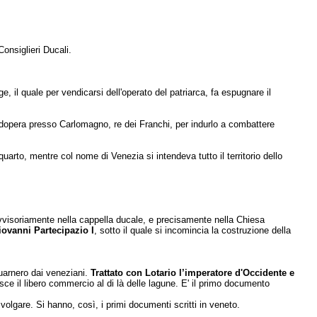
Consiglieri Ducali.
e, il quale per vendicarsi dell'ope­rato del patriarca, fa espugnare il
dopera presso Carlomagno, re dei Franchi, per indurlo a combattere
arto, mentre col nome di Venezia si intendeva tutto il territorio dello
ovvisoriamente nella cappella ducale, e precisamente nella Chiesa
ovanni Partecipazio I
, sotto il quale si incomincia la costruzione della
Quarnero dai veneziani.
Trattato con Lotario l’imperatore d'Occidente e
tisce il libero commercio al di là delle lagune. E' il primo documento
 volgare. Si hanno, così, i primi documenti scritti in veneto.