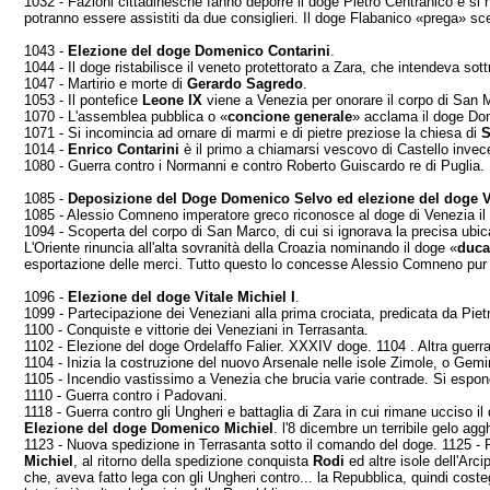
1032 - Fazioni cittadinesche fanno deporre il doge Pie­tro Centranico e s
potranno essere assistiti da due consiglieri. Il doge Flabanico «prega» scelt
1043 -
Elezione del doge Domenico Contarini
.
1044 - Il doge ristabilisce il veneto protettorato a Zara, che intendeva sottr
1047 - Martirio e morte di
Gerardo Sagredo
.
1053 - Il pontefice
Leone IX
viene a Venezia per ono­rare il corpo di San M
1070 - L'assemblea pubblica o «
concione generale
» acclama il doge Do
1071 - Si incomincia ad ornare di marmi e di pietre preziose la chiesa di
S
1014 -
Enrico Contarini
è il primo a chiamarsi vescovo di Castello invece
1080 - Guerra contro i Normanni e contro Roberto Guiscardo re di Puglia.
1085 -
Deposizione del Doge Domenico Selvo ed ele­zione del doge Vi
1085 - Alessio Comneno imperatore greco riconosce al doge di Venezia il t
1094 - Scoperta del corpo di San Marco, di cui si igno­rava la precisa ubic
L'Oriente rinuncia all'alta sovranità della Croa­zia nominando il doge «
duca
esporta­zione delle merci. Tutto questo lo concesse Alessio Comneno pur 
1096 -
Elezione del doge Vitale Michiel I
.
1099 - Partecipazione dei Veneziani alla prima cro­ciata, predicata da Pie
1100 - Conquiste e vittorie dei Veneziani in Terrasanta.
1102 - Elezione del doge Ordelaffo Falier. XXXIV doge. 1104 . Altra guerra 
1104 - Inizia la costruzione del nuovo Arsenale nelle isole Zimole, o Gemi
1105 - Incendio vastissimo a Venezia che brucia varie contrade. Si espone 
1110 - Guerra contro i Padovani.
1118 - Guerra contro gli Ungheri e battaglia di Zara in cui rimane ucciso il 
Elezione del doge Domenico MichieI
. l'8 dicembre un terribile gelo agg
1123 - Nuova spedizione in Terrasanta sotto il coman­do del doge. 1125 - Pr
Michiel
, al ritorno della spedizione conquista
Rodi
ed altre isole dell'Arc
che, aveva fatto lega con gli Un­gheri contro... la Repubblica, quindi cos