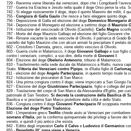
729 - Ravenna viene liberata dai veneziani, dopo che i Longobardi l’aveva
737 - Guerra tra Eraclea e Jesolo nella quale il doge Orso perse la vita. S
742 - Si elegge nuovamente il doge, dopo il quinto Maestro dei militi, il 
755 -
Congiura di Galla Gaulo
che riesce a farsi eleg­gere quinto doge.
756 - Deposizione di Galla ed elezione del doge
Do­menico Monegario d
764 - Deposizione di Monegario ed elezione a settimo doge di
Maurizio G
774 - Istituzione del vescovado di Olivolo (Castello).
Carlo Magno
sconfig
787 - Morte del doge Maurizio Galbajo ed elezione del figlio Giovanni che g
794 - Rimane vacante la sede vescovile di Olivolo, il patriarca di Grado
G
castello dal figlio Maurizio che con alcuni armati fa precipi­tare il prelato da
802 - Cristoforo I Damiata, greco, viene eletto ve­scovo di Olivolo.
803 - Guerra civile in Malamocco, il doge
Giovanni Galbajo
e suo figlio c
contro i ve­neziani, complici, a suo dire, della morte di
Giovanni I
.
804 - Elezione del doge
Obelerio Antenorio
, tribuno di Malamocco.
810 - Trasferimento nella sede ducale da Malamocco a Rialto, nuova capitale
Stato.
Vittoria dei Veneziani contro Pipipo
, re d'Italia figlio di
Carloma
811 - elezione del doge
Angelo Partecipazio
, in questo tempo risale la 
812 - Istituzione dei procuratori di San Marco.
824 - Una prima congiura contro il doge; viene im­piccato a San Giorgio l'
827 - Elezione del doge
Giustiniano Partecipazio
, fi­glio e collega del 
829 - Traslazione del corpo di San Marco da Alessan­dria d'Egitto, per cu
patronale di San Teo­doro.
Si decreta la costruzione della Basilica di 
Basilica e si proclama San Marco protettore della città e dello Stato.
836 - Congiura contro il doge
Giovanni Partecipazio IV
scoppiata mentre s
Elezione del doge Pietro Tradonico
.
840 - L'imperatore greco
Teofilo
chiede aiuto ai Ve­neziani per combattere 
sovrano d'Italia
,
per la conferma quinquennale dei privilegi a favore dei Ve
veneto, e quindi il più antico che esista.
842 - Editto degli imperatori
Carlo il Calvo
e
Ludovico il Germanico
con 
855 -
Benedetto III
°
papa viene a Venezia
.