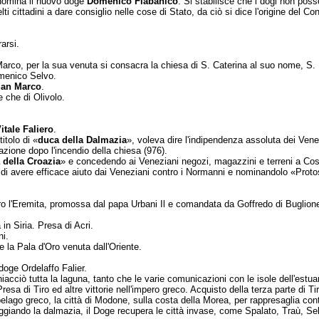
i nomina il nuovo doge
Do­menico Flabanico
. Si stabilisce che i dogi non poss
i cittadini a dare consiglio nelle cose di Stato, da ciò si dice l'origine del Con
arsi.
arco, per la sua venuta si consacra la chiesa di S. Caterina al suo nome, S. L
menico Selvo.
an Marco
.
 che di Olivolo.
tale Faliero
.
itolo di «
duca della Dal­mazia
», voleva dire l'indipendenza assoluta dei Venez
azione dopo l'incendio della chiesa (976).
 della Croazia
» e concedendo ai Veneziani negozi, magazzini e terreni a Costa
di avere efficace aiuto dai Veneziani contro i Normanni e nominandolo «Prot
tro l'Eremita, promossa dal papa Urbani Il e comandata da Goffredo di Buglion
in Siria. Presa di Acri.
ni.
la Pala d'Oro venuta dal­l'Oriente.
doge Ordelaffo Falier.
hiacciò tutta la laguna, tanto che le varie comunicazioni con le isole dell'estuar
esa di Tiro ed altre vittorie nell'impero greco. Acquisto della terza parte di 
ipelago greco, la città di Modone, sulla costa della Morea, per rappresaglia co
teggian­do la dalmazia, il Doge recupera le città invase, come Spalato, Traù, S