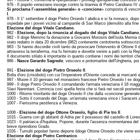
976 - Il popolo veneziano insorge contro la tirannia di Pietro Candiano IV 
Si proclama l'
«
assemblea generale
»
o
«
con­cione
»
composta di vescovi
I
.
978 - Il 1° settembre il doge Pietro Orseolo I abdica e si fa monaco, dopo 
ospedale per i poveri vicino al campanile di San Marco (de­molito alla fine 
Elezione del doge Vitale Candiano
.
982 -
Elezione, dopo la rinuncia al dogado del doge Vitale Candiano
982 - Il doge Memmo fa donazione a Giovanni Moro­sini dell'isola Memia o 
stato re­datto in data 20 dicembre (982) contenente centotrenta sottoscriz
983 - Si hanno discordie civili tanto da provocare l'intervento di Ottone 
attraverso la terraferma, ma fu fermato e dovette venire a patti con la Re
Il documento stilato è importante in quanto contiene i nomi dei territori c
986 -
Nasce Gerardo Sagredo
, vescovo e protomar­tire dell'Ungheria, poi
991 -
Elezione del doge Pietro Orseolo II
.
Bolla d'oro (crisobolo) con cui l'imperatore d'Oriente concede ai mercanti e 
997 -
Muore iI 10 gennaio nel monastero francese Pietro Orseolo I ex dog
999 - Il doge Pietro Orseolo II comandando l'armata veneziana il 18 maggio 
Slavi Naren­tani. Comincia così quella festa che si farà nei secoli posterior
1000 - Ritorno trionfante del doge Orseolo Il che dalla «concione generale
1003 - Sotto il comando del Doge, un'armata vene­ziana vince i Sar
1007 - Fierissima pestilenza a Venezia.
1008 -
Elezione del doge Ottone Orseolo, figlio di Pie tro Il
.
1015 - Guerra con gli abitanti di Adria per il possesso del castello di Loreo
1023 - Il patriarca d'Aquileia. Popone, durante l'as­senza momentanea del pat
breve riprendono Grado.
1026 - Tumulti popolari fanno deporre ildoge Ottone Orseolo che viene esil
Elezione del doge Pietro Centranico
.