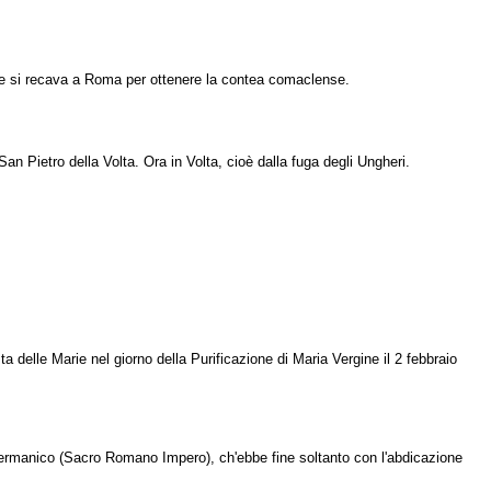
tre si recava a Roma per ottenere la con­tea comaclense.
 San Pietro della Volta. Ora in Volta, cioè dalla fuga degli Ungheri.
ta delle Marie nel giorno della Purifica­zione di Maria Vergine il 2 febbraio
-germanico (Sacro Romano Impero), ch'ebbe fine soltanto con l'abdicazione