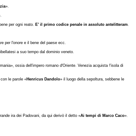
zia
».
.
pene per ogni reato.
E’ il primo codice penale in assoluto antelitteram
.
re per l'onore e il bene del paese ecc.
ribellatesi a suo tempo dal dominio veneto.
 Romania», ossia dell'impero ro­mano d'Oriente. Venezia acquista !'isola di
 con le parole «
Henricus Dandolo
» il luo­go della sepoltura, sebbene le
ande ira dei Padovani, da qui derivò il detto «
Ai tempi di Marco Caco
».