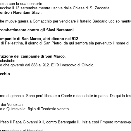
nezia con la sua con­sorte.
e ucciso il 13 settembre mentre usciva dalla Chiesa di S. Zaccaria.
ontro i Narentani Slavi
.
l che muove guerra a Comac­chio per vendicare il fratello Badoario ucciso men
combattimento contro gli Slavi Narentani
.
 campanile di San Marco
,
altri dicono nel 912
.
do di Pellestrina, il giorno di San Pietro, da qui sembra sia pervenuto il nome di
truzione del campanile di San Marco
.
oclastiche
no che governò dal 888 al 912. E' l'XI vescovo di Olivolo.
acchio
.
timo di gennaio. Sono però liberate a Caorle e ricondotte in patria. Da qui la fes
re dei Veneziani.
o o Quintavalle, figlio di Teodosio veneto.
ifeso il Papa Giovanni XII, contro Berengario Il. Inizia così l'impero romano
n precedenza ai Vene­ziani. .