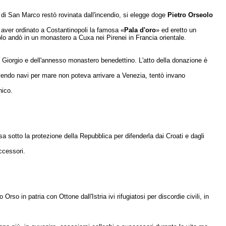
 di San Marco restò rovinata dall'in­cendio, si elegge doge
Pietro Orseolo
 aver ordinato a Costantinopoli la fa­mosa «
Pala d'oro
» ed eretto un
olo andò in un monastero a Cuxa nei Pirenei in Fran­cia orientale.
 Giorgio e dell'annesso monastero benedettino. L'atto della donazione è
avendo navi per mare non poteva arrivare a Venezia, tentò invano
nico.
a sotto la protezione della Repubblica per difenderla dai Croati e dagli
ccessori.
o in patria con Ottone dal­l'Istria ivi rifugiatosi per discordie civili, in