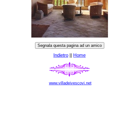
Indietro
||
Home
www.villadeivescovi.net