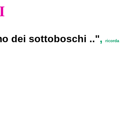
I
o dei sottoboschi .."
,
ricorda