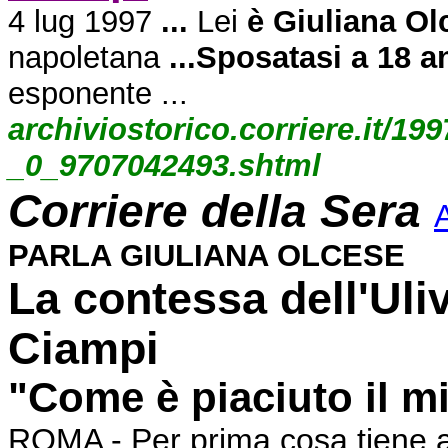
4 lug 1997
...
Lei
è Giuliana Ol
napoletana
...Sposatasi a 18 
esponente ...
archiviostorico.corriere.it/1
_0_9707042493.shtml
Corriere della Sera
A
PARLA GIULIANA OLCESE
La contessa dell'Uli
Ciampi
"
Come è piaciuto il mi
ROMA - Per prima cosa tiene a 