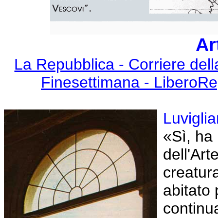
Ar
La Repubblica - Corriere della
Finesettimana - LiberoRe
Luvigli
«Sì, ha
dell'Ar
creatur
abitato
continu