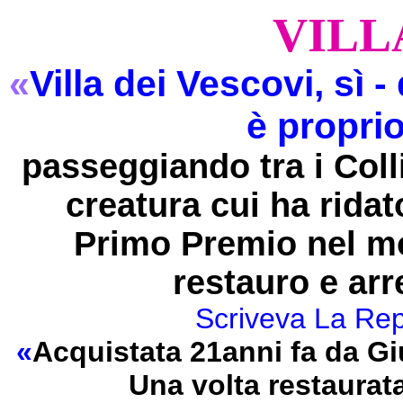
VILL
«
Villa dei Vescovi, sì 
è propri
passeggiando tra i Col
creatura cui ha ridato
Primo Premio nel mo
restauro e ar
Scriveva La Rep
«
Acquistata 21anni fa da Giu
Una volta restaurata