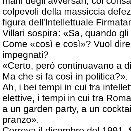
mani degli avversari, col consa
colpevoli della massiccia defe
figura dell'Intellettuale Firmat
Villari sospira: «Sa, quando gli 
Come «così e così»? Vuol dire 
impegnati?
«Certo, però continuavano a d
Ma che si fa così in politica?».
Ah, i bei tempi in cui tra intell
elettive, i tempi in cui tra Ro
a un garden party, a un cocktail
pranzo».
Correva il dicembre del 1991,