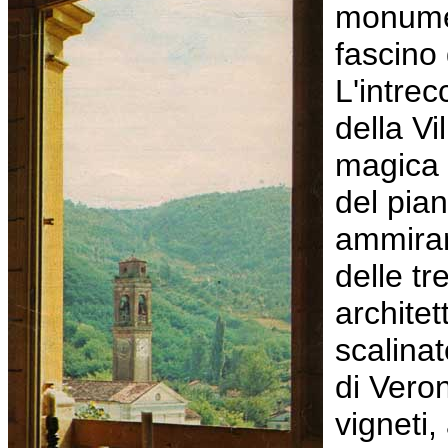
monumen
fascino
L'intrec
della V
magica t
del pian
ammirano
delle tr
architet
scalinat
di Vero
vigneti,